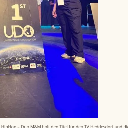
ipHop – Duo M&M holt den Titel für den TV Heddesdorf und die 