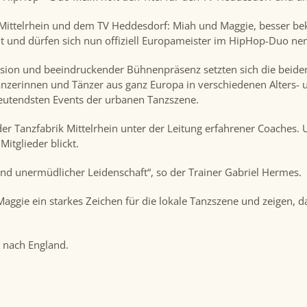
 Mittelrhein und dem TV Heddesdorf: Miah und Maggie, besser be
lt und dürfen sich nun offiziell Europameister im HipHop-Duo ne
ision und beeindruckender Bühnenpräsenz setzten sich die beiden
änzerinnen und Tänzer aus ganz Europa in verschiedenen Alters- 
deutendsten Events der urbanen Tanzszene.
der Tanzfabrik Mittelrhein unter der Leitung erfahrener Coaches.
Mitglieder blickt.
t und unermüdlicher Leidenschaft“, so der Trainer Gabriel Hermes.
aggie ein starkes Zeichen für die lokale Tanzszene und zeigen, 
t nach England.