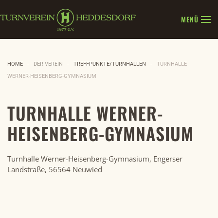
MENÜ
Zum Hauptinhalt springen
HOME
DER VEREIN
TREFFPUNKTE/TURNHALLEN
TURNHALLE
WERNER-HEISENBERG-GYMNASIUM
TURNHALLE WERNER-
HEISENBERG-GYMNASIUM
Turnhalle Werner-Heisenberg-Gymnasium, Engerser
Landstraße, 56564 Neuwied