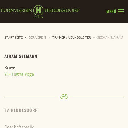
MENÜ
Zum Hauptinhalt springen
STARTSEITE
DER VEREIN
TRAINER / ÜBUNGSLEITER
SEEMANN, AIRAM
AIRAM SEEMANN
Kurs:
Y1- Hatha Yoga
TV-HEDDESDORF
Geschäftsstelle