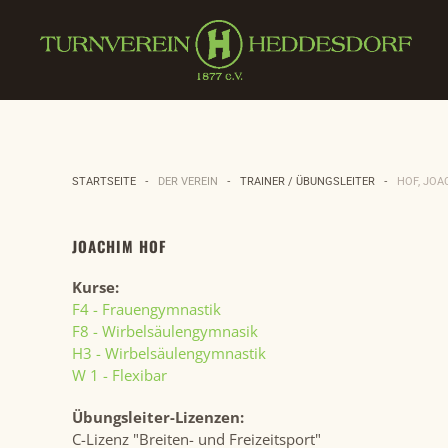
Zum Hauptinhalt springen
STARTSEITE
DER VEREIN
TRAINER / ÜBUNGSLEITER
HOF, JOA
JOACHIM HOF
Kurse:
F4 - Frauengymnastik
F8 - Wirbelsäulengymnasik
H3 - Wirbelsäulengymnastik
W 1 - Flexibar
Übungsleiter-Lizenzen:
C-Lizenz "Breiten- und Freizeitsport"